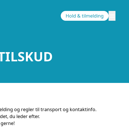
menu
Hold & tilmelding
TILSKUD PRAKTISK 
TILSKUD
elding og regler til transport og kontaktinfo.
et, du leder efter.
 gerne!