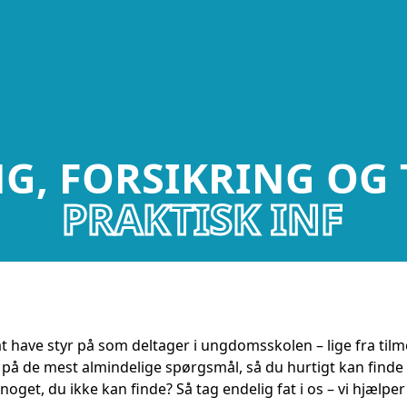
G, FORSIKRING OG 
NG, FORSIKRING OG 
P
R
A
K
T
at have styr på som deltager i ungdomsskolen – lige fra tilm
 på de mest almindelige spørgsmål, så du hurtigt kan finde d
 noget, du ikke kan finde? Så tag endelig fat i os – vi hjælper