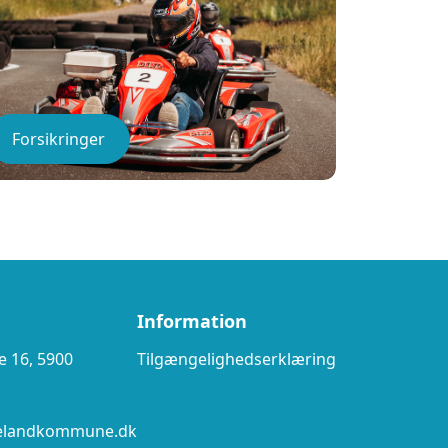
Forsikringer
Information
 16, 5900
Tilgængelighedserklæring
elandkommune.dk