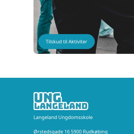
Tilskud til Aktiviter
Langeland Ungdomsskole
Ørstedsgade 16 5900 Rudkøbing