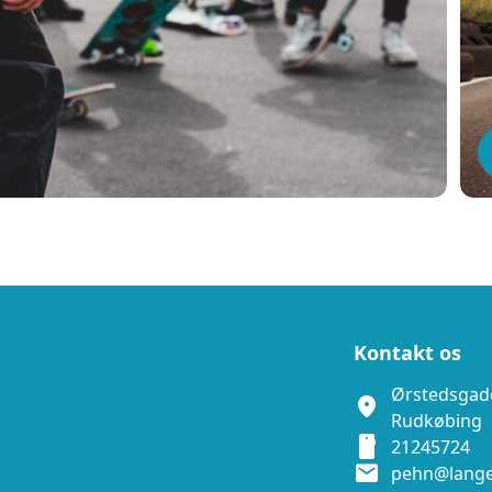
Kontakt os
Ørstedsgade
location_on
Rudkøbing
smartphone
21245724
mail
pehn@lang